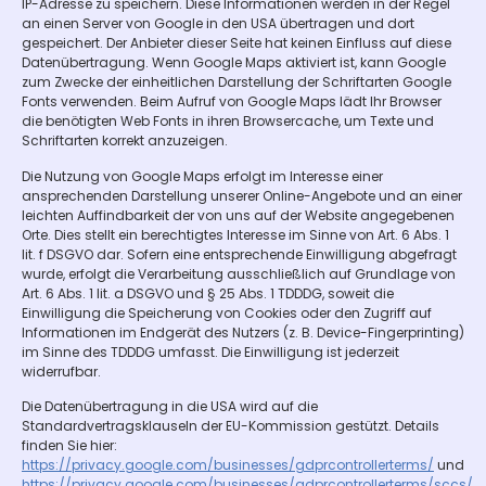
IP-Adresse zu speichern. Diese Informationen werden in der Regel
an einen Server von Google in den USA übertragen und dort
gespeichert. Der Anbieter dieser Seite hat keinen Einfluss auf diese
Datenübertragung. Wenn Google Maps aktiviert ist, kann Google
zum Zwecke der einheitlichen Darstellung der Schriftarten Google
Fonts verwenden. Beim Aufruf von Google Maps lädt Ihr Browser
die benötigten Web Fonts in ihren Browsercache, um Texte und
Schriftarten korrekt anzuzeigen.
Die Nutzung von Google Maps erfolgt im Interesse einer
ansprechenden Darstellung unserer Online-Angebote und an einer
leichten Auffindbarkeit der von uns auf der Website angegebenen
Orte. Dies stellt ein berechtigtes Interesse im Sinne von Art. 6 Abs. 1
lit. f DSGVO dar. Sofern eine entsprechende Einwilligung abgefragt
wurde, erfolgt die Verarbeitung ausschließlich auf Grundlage von
Art. 6 Abs. 1 lit. a DSGVO und § 25 Abs. 1 TDDDG, soweit die
Einwilligung die Speicherung von Cookies oder den Zugriff auf
Informationen im Endgerät des Nutzers (z. B. Device-Fingerprinting)
im Sinne des TDDDG umfasst. Die Einwilligung ist jederzeit
widerrufbar.
Die Datenübertragung in die USA wird auf die
Standardvertragsklauseln der EU-Kommission gestützt. Details
finden Sie hier:
https://privacy.google.com/businesses/gdprcontrollerterms/
und
https://privacy.google.com/businesses/gdprcontrollerterms/sccs/
.