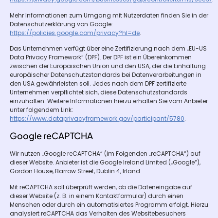
Mehr Informationen zum Umgang mit Nutzerdaten finden Sie in der
Datenschutzerklärung von Google:
https://policies.google.com/privacy?hl=de
.
Das Unternehmen verfügt über eine Zertifizierung nach dem „EU-US
Data Privacy Framework“ (DPF). Der DPF ist ein Übereinkommen
zwischen der Europäischen Union und den USA, der die Einhaltung
europäischer Datenschutzstandards bei Datenverarbeitungen in
den USA gewährleisten soll. Jedes nach dem DPF zertifizierte
Unternehmen verpflichtet sich, diese Datenschutzstandards
einzuhalten. Weitere Informationen hierzu erhalten Sie vom Anbieter
unter folgendem Link:
https://www.dataprivacyframework.gov/participant/5780
.
Google reCAPTCHA
Wir nutzen „Google reCAPTCHA“ (im Folgenden „reCAPTCHA“) auf
dieser Website. Anbieter ist die Google Ireland Limited („Google“),
Gordon House, Barrow Street, Dublin 4, Irland.
Mit reCAPTCHA soll überprüft werden, ob die Dateneingabe auf
dieser Website (z. B. in einem Kontaktformular) durch einen
Menschen oder durch ein automatisiertes Programm erfolgt. Hierzu
analysiert reCAPTCHA das Verhalten des Websitebesuchers