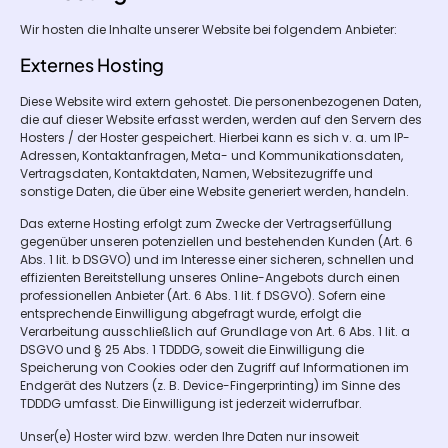
Wir hosten die Inhalte unserer Website bei folgendem Anbieter:
Externes Hosting
Diese Website wird extern gehostet. Die personenbezogenen Daten,
die auf dieser Website erfasst werden, werden auf den Servern des
Hosters / der Hoster gespeichert. Hierbei kann es sich v. a. um IP-
Adressen, Kontaktanfragen, Meta- und Kommunikationsdaten,
Vertragsdaten, Kontaktdaten, Namen, Websitezugriffe und
sonstige Daten, die über eine Website generiert werden, handeln.
Das externe Hosting erfolgt zum Zwecke der Vertragserfüllung
gegenüber unseren potenziellen und bestehenden Kunden (Art. 6
Abs. 1 lit. b DSGVO) und im Interesse einer sicheren, schnellen und
effizienten Bereitstellung unseres Online-Angebots durch einen
professionellen Anbieter (Art. 6 Abs. 1 lit. f DSGVO). Sofern eine
entsprechende Einwilligung abgefragt wurde, erfolgt die
Verarbeitung ausschließlich auf Grundlage von Art. 6 Abs. 1 lit. a
DSGVO und § 25 Abs. 1 TDDDG, soweit die Einwilligung die
Speicherung von Cookies oder den Zugriff auf Informationen im
Endgerät des Nutzers (z. B. Device-Fingerprinting) im Sinne des
TDDDG umfasst. Die Einwilligung ist jederzeit widerrufbar.
Unser(e) Hoster wird bzw. werden Ihre Daten nur insoweit