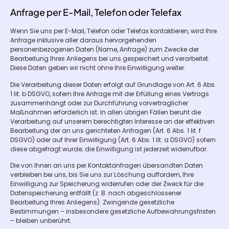
Anfrage per E-Mail, Telefon oder Telefax
Wenn Sie uns per E-Mail, Telefon oder Telefax kontaktieren, wird Ihre
Anfrage inklusive aller daraus hervorgehenden
personenbezogenen Daten (Name, Anfrage) zum Zwecke der
Bearbeitung Ihres Anliegens bei uns gespeichert und verarbeitet.
Diese Daten geben wir nicht ohne Ihre Einwilligung weiter.
Die Verarbeitung dieser Daten erfolgt auf Grundlage von Art. 6 Abs.
1 lit. b DSGVO, sofern Ihre Anfrage mit der Erfüllung eines Vertrags
zusammenhängt oder zur Durchführung vorvertraglicher
Maßnahmen erforderlich ist. In allen übrigen Fällen beruht die
Verarbeitung auf unserem berechtigten Interesse an der effektiven
Bearbeitung der an uns gerichteten Anfragen (Art. 6 Abs. 1 lit. f
DSGVO) oder auf Ihrer Einwilligung (Art. 6 Abs. 1 lit. a DSGVO) sofern
diese abgefragt wurde; die Einwilligung ist jederzeit widerrufbar.
Die von Ihnen an uns per Kontaktanfragen übersandten Daten
verbleiben bei uns, bis Sie uns zur Löschung auffordern, Ihre
Einwilligung zur Speicherung widerrufen oder der Zweck für die
Datenspeicherung entfällt (z. B. nach abgeschlossener
Bearbeitung Ihres Anliegens). Zwingende gesetzliche
Bestimmungen – insbesondere gesetzliche Aufbewahrungsfristen
– bleiben unberührt.