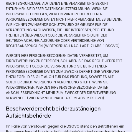
RECHTSGRUNDLAGE, AUF DENEN EINE VERARBEITUNG BERUHT,
ENTNEHMEN SIE DIESER DATENSCHUTZERKLÄRUNG. WENN SIE
WIDERSPRUCH EINLEGEN, WERDEN WIR IHRE BETROFFENEN
PERSONENBEZOGENEN DATEN NICHT MEHR VERARBEITEN, ES SEI DENN,
WIR KÖNNEN ZWINGENDE SCHUTZWÜRDIGE GRÜNDE FÜR DIE
VERARBEITUNG NACHWEISEN, DIE IHRE INTERESSEN, RECHTE UND
FREIHEITEN ÜBERWIEGEN ODER DIE VERARBEITUNG DIENT DER
GELTENDMACHUNG, AUSÜBUNG ODER VERTEIDIGUNG VON
RECHTSANSPRÜCHEN (WIDERSPRUCH NACH ART. 21 ABS. 1 DSGVO).
WERDEN IHRE PERSONENBEZOGENEN DATEN VERARBEITET, UM
DIREKTWERBUNG ZU BETREIBEN, SO HABEN SIE DAS RECHT, JEDERZEIT
WIDERSPRUCH GEGEN DIE VERARBEITUNG SIE BETREFFENDER
PERSONENBEZOGENER DATEN ZUM ZWECKE DERARTIGER WERBUNG
EINZULEGEN; DIES GILT AUCH FÜR DAS PROFILING, SOWEIT ES MIT
SOLCHER DIREKTWERBUNG IN VERBINDUNG STEHT. WENN SIE
WIDERSPRECHEN, WERDEN IHRE PERSONENBEZOGENEN DATEN
ANSCHLIESSEND NICHT MEHR ZUM ZWECKE DER DIREKTWERBUNG
VERWENDET (WIDERSPRUCH NACH ART. 21 ABS. 2 DSGVO).
Beschwerde­recht bei der zuständigen
Aufsichts­behörde
Im Falle von Verstößen gegen die DSGVO steht den Betroffenen ein
Beschwerderecht bei einer Aufsichtsbehörde, insbesondere in dem