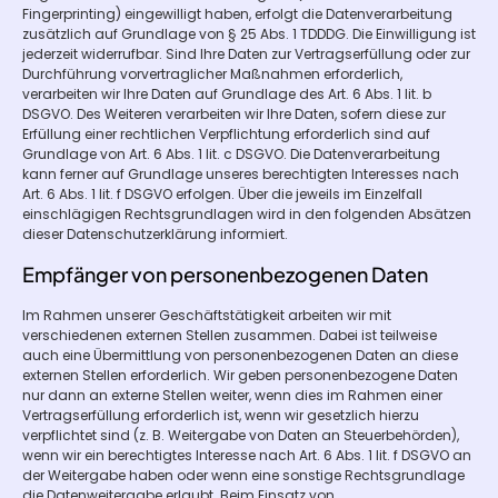
Fingerprinting) eingewilligt haben, erfolgt die Datenverarbeitung
zusätzlich auf Grundlage von § 25 Abs. 1 TDDDG. Die Einwilligung ist
jederzeit widerrufbar. Sind Ihre Daten zur Vertragserfüllung oder zur
Durchführung vorvertraglicher Maßnahmen erforderlich,
verarbeiten wir Ihre Daten auf Grundlage des Art. 6 Abs. 1 lit. b
DSGVO. Des Weiteren verarbeiten wir Ihre Daten, sofern diese zur
Erfüllung einer rechtlichen Verpflichtung erforderlich sind auf
Grundlage von Art. 6 Abs. 1 lit. c DSGVO. Die Datenverarbeitung
kann ferner auf Grundlage unseres berechtigten Interesses nach
Art. 6 Abs. 1 lit. f DSGVO erfolgen. Über die jeweils im Einzelfall
einschlägigen Rechtsgrundlagen wird in den folgenden Absätzen
dieser Datenschutzerklärung informiert.
Empfänger von personenbezogenen Daten
Im Rahmen unserer Geschäftstätigkeit arbeiten wir mit
verschiedenen externen Stellen zusammen. Dabei ist teilweise
auch eine Übermittlung von personenbezogenen Daten an diese
externen Stellen erforderlich. Wir geben personenbezogene Daten
nur dann an externe Stellen weiter, wenn dies im Rahmen einer
Vertragserfüllung erforderlich ist, wenn wir gesetzlich hierzu
verpflichtet sind (z. B. Weitergabe von Daten an Steuerbehörden),
wenn wir ein berechtigtes Interesse nach Art. 6 Abs. 1 lit. f DSGVO an
der Weitergabe haben oder wenn eine sonstige Rechtsgrundlage
die Datenweitergabe erlaubt. Beim Einsatz von