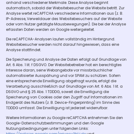
anhand verschiedener Merkmale. Diese Analyse beginnt
automatisch, sobald der Websitebesucher die Website betritt. Zur
Analyse wertet reCAPTCHA verschiedene Informationen aus (z. B.
IP-Adresse, Verweildauer des Websitebesuchers auf der Website
oder vom Nutzer getätigte Mausbewegungen). Die bei der Analyse
erfassten Daten werden an Google weitergeleitet.
Die reCAPTCHA-Analysen laufen vollständig im Hintergrund.
Websitebesucher werden nicht darauf hingewiesen, dass eine
Analyse stattfindet.
Die Speicherung und Analyse der Daten erfolgt auf Grundlage von
Art. 6 Abs. 1 lit. f DSGVO. Der Websitebetreiber hat ein berechtigtes
Interesse daran, seine Webangebote vor missbräuchlicher
automatisierter Ausspähung und vor SPAM zu schützen. Sofern
eine entsprechende Einwilligung abgefragt wurde, erfolgt die
Verarbeitung ausschließlich auf Grundlage von Art. 6 Abs. 1 lit. a
DSGVO und § 25 Abs. 1 TDDDG, soweit die Einwilligung die
Speicherung von Cookies oder den Zugriff auf Informationen im
Endgerät des Nutzers (z. B. Device-Fingerprinting) im Sinne des
TDDDG umfasst. Die Einwilligung ist jederzeit widerrufbar.
Weitere Informationen zu Google reCAPTCHA entnehmen Sie den
Google-Datenschutzbestimmungen und den Google
Nutzungsbedingungen unter folgenden Links:
https://policies.google.com/privacy?hl=de
und