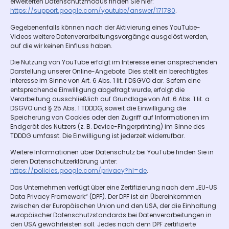
erweiterten Datenschutzmodus finden Sie hier:
https://support.google.com/youtube/answer/171780
.
Gegebenenfalls können nach der Aktivierung eines YouTube-
Videos weitere Datenverarbeitungsvorgänge ausgelöst werden,
auf die wir keinen Einfluss haben.
Die Nutzung von YouTube erfolgt im Interesse einer ansprechenden
Darstellung unserer Online-Angebote. Dies stellt ein berechtigtes
Interesse im Sinne von Art. 6 Abs. 1 lit. f DSGVO dar. Sofern eine
entsprechende Einwilligung abgefragt wurde, erfolgt die
Verarbeitung ausschließlich auf Grundlage von Art. 6 Abs. 1 lit. a
DSGVO und § 25 Abs. 1 TDDDG, soweit die Einwilligung die
Speicherung von Cookies oder den Zugriff auf Informationen im
Endgerät des Nutzers (z. B. Device-Fingerprinting) im Sinne des
TDDDG umfasst. Die Einwilligung ist jederzeit widerrufbar.
Weitere Informationen über Datenschutz bei YouTube finden Sie in
deren Datenschutzerklärung unter:
https://policies.google.com/privacy?hl=de
.
Das Unternehmen verfügt über eine Zertifizierung nach dem „EU-US
Data Privacy Framework“ (DPF). Der DPF ist ein Übereinkommen
zwischen der Europäischen Union und den USA, der die Einhaltung
europäischer Datenschutzstandards bei Datenverarbeitungen in
den USA gewährleisten soll. Jedes nach dem DPF zertifizierte